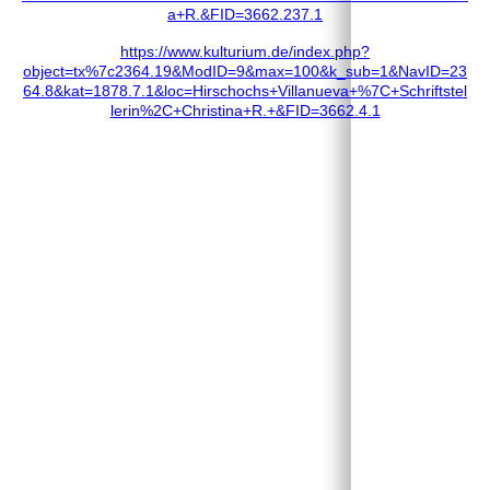
a+R.&FID=3662.237.1
https://www.kulturium.de/index.php?
object=tx%7c2364.19&ModID=9&max=100&k_sub=1&NavID=23
64.8&kat=1878.7.1&loc=Hirschochs+Villanueva+%7C+Schriftstel
lerin%2C+Christina+R.+&FID=3662.4.1