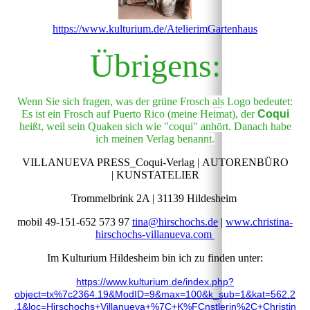
https://www.kulturium.de/AtelierimGartenhaus
Übrigens:
Wenn Sie sich fragen, was der grüne Frosch als Logo bedeutet:
Es ist ein Frosch auf Puerto Rico (meine Heimat), der
Coqui
heißt, weil sein Quaken sich wie "coqui" anhört. Danach habe
ich meinen Verlag benannt.
VILLANUEVA PRESS_Coqui-Verlag | AUTORENBÜRO
| KUNSTATELIER
Trommelbrink 2A | 31139 Hildesheim
mobil 49-151-652 573 97
tina@hirschochs.de
|
www.christina-
hirschochs-villanueva.com
Im Kulturium Hildesheim bin ich zu finden unter:
https://www.kulturium.de
/index.php?
object=tx%7c2364.19&ModID=9&max=100&k_sub=1&kat=562.2
.1&loc=Hirschochs+Villanueva+%7C+K%FCnstlerin%2C+Christin