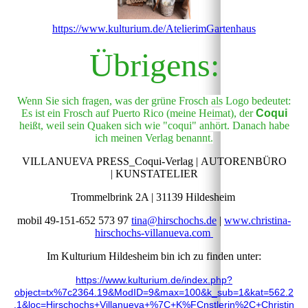
https://www.kulturium.de/AtelierimGartenhaus
Übrigens:
Wenn Sie sich fragen, was der grüne Frosch als Logo bedeutet:
Es ist ein Frosch auf Puerto Rico (meine Heimat), der
Coqui
heißt, weil sein Quaken sich wie "coqui" anhört. Danach habe
ich meinen Verlag benannt.
VILLANUEVA PRESS_Coqui-Verlag | AUTORENBÜRO
| KUNSTATELIER
Trommelbrink 2A | 31139 Hildesheim
mobil 49-151-652 573 97
tina@hirschochs.de
|
www.christina-
hirschochs-villanueva.com
Im Kulturium Hildesheim bin ich zu finden unter:
https://www.kulturium.de
/index.php?
object=tx%7c2364.19&ModID=9&max=100&k_sub=1&kat=562.2
.1&loc=Hirschochs+Villanueva+%7C+K%FCnstlerin%2C+Christin