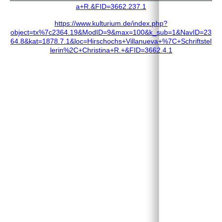
a+R.&FID=3662.237.1
https://www.kulturium.de/index.php?
object=tx%7c2364.19&ModID=9&max=100&k_sub=1&NavID=23
64.8&kat=1878.7.1&loc=Hirschochs+Villanueva+%7C+Schriftstel
lerin%2C+Christina+R.+&FID=3662.4.1