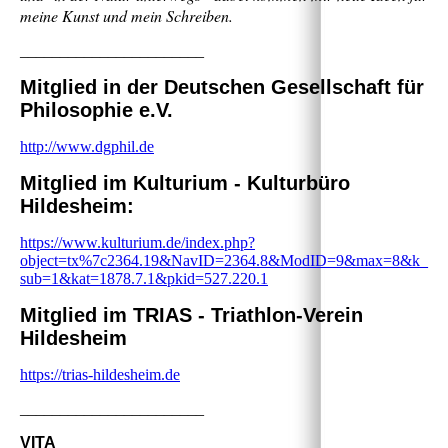
meine Kunst und mein Schreiben.
_______________________
Mitglied in der Deutschen Gesellschaft für
Philosophie e.V.
http://www.dgphil.de
Mitglied im Kulturium - Kulturbüro
Hildesheim:
https://www.kulturium.de/index.php?
object=tx%7c2364.19&NavID=2364.8&ModID=9&max=8&k_
sub=1&kat=1878.7.1&pkid=527.220.1
Mitglied im TRIAS - Triathlon-Verein
Hi
ldesheim
https://trias-hildesheim.de
_______________________
VITA