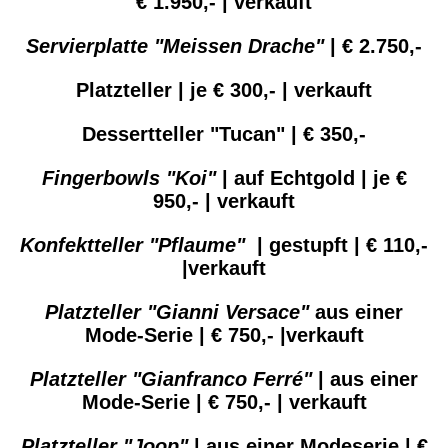
€ 1.950,- | verkauft
Servierplatte "Meissen Drache"
| € 2.750,-
Platzteller | je € 300,- | verkauft
Dessertteller "Tucan" | € 350,-
Fingerbowls "Koi"
| auf Echtgold | je €
950,- | verkauft
Konfektteller "Pflaume"
| gestupft | € 110,-
|verkauft
Platzteller "Gianni Versace"
aus einer
Mode-Serie | € 750,- |verkauft
Platzteller "Gianfranco Ferré"
| aus einer
Mode-Serie | € 750,- | verkauft
Platzteller "Joop"
| aus einer Modeserie | €