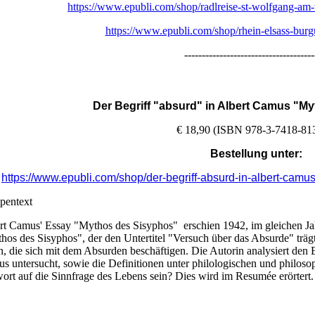
https://www.epubli.com/shop/radlreise-st-wolfgang-
https://www.epubli.com/shop/rhein-elsass-bu
-------------------------------------
Der Begriff "absurd" in Albert Camus "M
€ 18,90 (ISBN 978-3-7418-81
Bestellung unter:
https://www.epubli.com/shop/der-begriff-absurd-in-albert-ca
pentext
rt Camus' Essay "Mythos des Sisyphos" erschien 1942, im gleichen J
hos des Sisyphos", der den Untertitel "Versuch über das Absurde" trägt
n, die sich mit dem Absurden beschäftigen. Die Autorin analysiert den 
s untersucht, sowie die Definitionen unter philologischen und philos
ort auf die Sinnfrage des Lebens sein? Dies wird im Resumée erörtert.