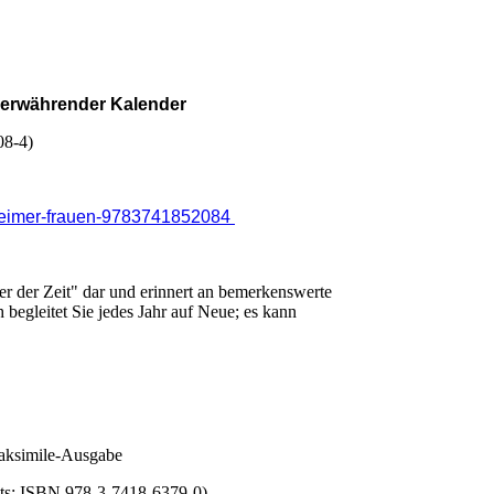
merwährender Kalender
08-4)
esheimer-frauen-9783741852084
r der Zeit" dar und erinnert an bemerkenswerte
begleitet Sie jedes Jahr auf Neue; es kann
Faksimile-Ausgabe
chts: ISBN 978-3-7418-6379-0)