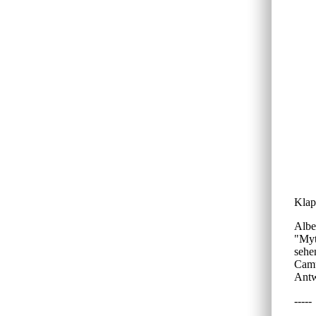
Klap
Albe
"Myt
sehe
Camu
Antw
-----