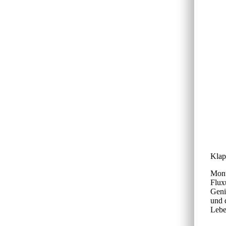
Klap
Mont
Flux
Geni
und 
Lebe