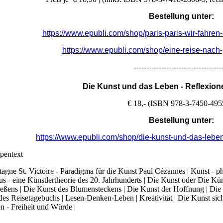
Bestellung unter:
https://www.epubli.com/shop/paris-paris-wir-fahr
https://www.epubli.com/shop/eine-reise-nac
-----------------------------------
Die Kunst und das Leben
- Reflexion
€ 18,- (ISBN 978-3-7450-495
Bestellung unter:
https://www.epubli.com/shop/die-kunst-und-das-leb
pentext
agne St. Victoire - Paradigma für die Kunst Paul Cézannes | Kunst - ph
us - eine Künstlertheorie des 20. Jahrhunderts | Die Kunst oder Die Kü
eßens | Die Kunst des Blumensteckens | Die Kunst der Hoffnung | Die 
des Reisetagebuchs | Lesen-Denken-Leben | Kreativität | Die Kunst sich 
n - Freiheit und Würde |