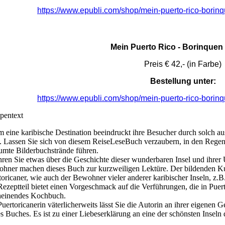
https://www.epubli.com/shop/mein-puerto-rico-bori
Mein Puerto Rico - Borinquen
Preis € 42,- (in Farbe)
Bestellung unter:
https://www.epubli.com/shop/mein-puerto-rico-bori
pentext
 eine karibische Destination beeindruckt ihre Besucher durch solch au
. Lassen Sie sich von diesem ReiseLeseBuch verzaubern, in den Regen
umte Bilderbuchstrände führen.
hren Sie etwas über die Geschichte dieser wunderbaren Insel und ihrer
hner machen dieses Buch zur kurzweiligen Lektüre. Der bildenden Kun
toricaner, wie auch der Bewohner vieler anderer karibischer Inseln, z.B
Rezeptteil bietet einen Vorgeschmack auf die Verführungen, die in Pue
heinendes Kochbuch.
Puertoricanerin väterlicherweits lässt Sie die Autorin an ihrer eigenen G
es Buches. Es ist zu einer Liebeserklärung an eine der schönsten Inseln