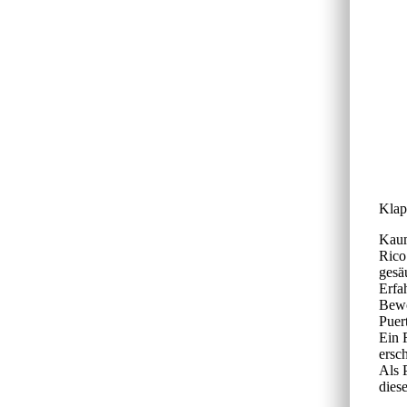
Klap
Kaum
Rico
gesä
Erfa
Bewo
Puer
Ein 
ersc
Als 
dies