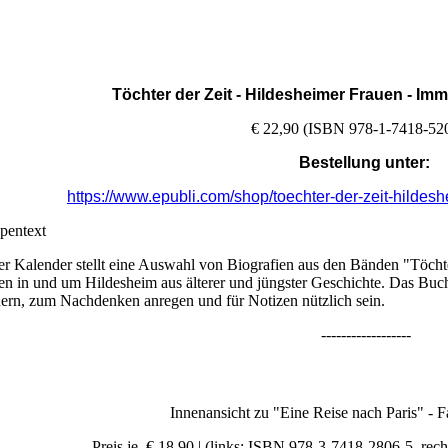
Töchter der Zeit
- Hildesheimer Frauen - Im
€ 22,90 (ISBN 978-1-7418-52
Bestellung
unter:
https://www.epubli.com/shop/toechter-der-zeit-hild
pentext
er Kalender stellt eine Auswahl von Biografien aus den Bänden "Töchte
en in und um Hildesheim aus älterer und jüngster Geschichte. Das Buch 
nern, zum Nachdenken anregen und für Notizen nützlich sein.
------------------
Innenansicht zu "Eine Reise nach Paris" - 
Preis je € 18,90 | (links: ISBN 978-3-7418-2806-5, re