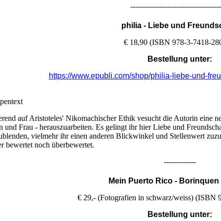
------------------------------------
philia - Liebe und Freunds
€ 18,90 (ISBN 978-3-7418-28
Bestellung unter:
https://www.epubli.com/shop/philia-liebe-und-f
pentext
erend auf Aristoteles' Nikomachischer Ethik vesucht die Autorin eine 
 und Frau - herauszuarbeiten. Es gelingt ihr hier Liebe und Freundsch
ublenden, vielmehr ihr einen anderen Blickwinkel und Stellenwert zuzusc
r bewertet noch überbewertet.
-------------
Mein Puerto Rico - Borinquen
€ 29,- (Fotografien in schwarz/weiss) (ISBN
Bestellung unter: