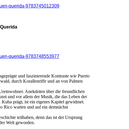
nquen-querida-9783745012309
 Querida
nquen-querida-9783748553977
sgeprägte und faszinierende Kontraste wie Puerto
wald, durch Korallenriffe und an von Palmen
 Ureinwohner. Anekdoten über die freundlichen
st und vor allem der Musik, die das Leben der
. Kuba prägt, ist ein eigenes Kapitel gewidmet.
rto Rico warten und auf ein demnächst
eschichte teilhaben, denn das ist der Ursprung
 der Welt geworden.