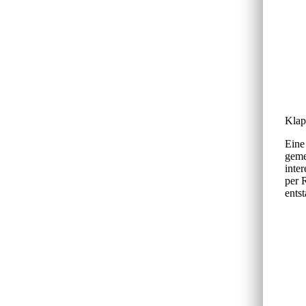
Klap
Eine
geme
inte
per 
ents