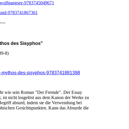
am-wolfgangsee-9783745049671
rgund-9783741867361
----
ythos des Sisyphos"
39-8)
mus-mythos-des-sisyphos-9783741881398
ahr wie sein Roman "Der Fremde". Der Essay
, ist nicht losgelöst aus dem Kanon der Werke zu
Begriff absurd, indem sie die Verwendung bei
ophischen Gesichtspunkten. Kann das Absurde die