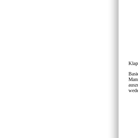
Klap
Basi
Mann
ausz
wede