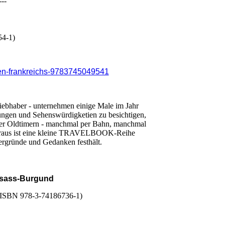
---
54-1)
rten-frankreichs-9783745049541
iebhaber - unternehmen einige Male im Jahr
ngen und Sehenswürdigketien zu besichtigen,
oder Oldtimern - manchmal per Bahn, manchmal
, daraus ist eine kleine TRAVELBOOK-Reihe
tergründe und Gedanken festhält.
lsass-Burgund
ts ISBN 978-3-74186736-1)