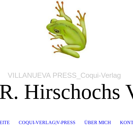
VILLANUEVA PRESS_Coqui-Verlag
 R. Hirschochs 
EITE
COQUI-VERLAG|V-PRESS
ÜBER MICH
KONT