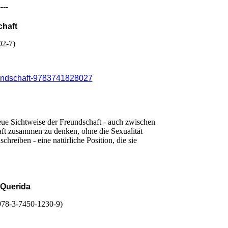
----
chaft
02-7)
reundschaft-9783741828027
neue Sichtweise der Freundschaft - auch zwischen
aft zusammen zu denken, ohne die Sexualität
hreiben - eine natürliche Position, die sie
 Querida
 978-3-7450-1230-9)