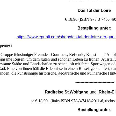
-----------------------------------
Das Tal der Loire
€ 18,90 (ISBN 978-3-7450-49
Bestellung unter:
https://www.epubli.com/shop/das-tal-der-loire-der-ga
pentext
 Gruppe feinsinniger Freunde - Gourmets, Reisende, Kunst- und Autol
insame Reisen, um dem guten und schönen Leben zu frönen, Ausstellu
ressante Städte und Landschaften zu sehen, oft mit ihren Sportwagen 
Rad. Eine von ihnen hält die Erlebnisse in einem Reisetagebuch fest
tanden, die kunstsinnige historische, geografische und kulinarische Hin
------------------------------
Radlreise St.Wolfgang
und
Rhein-E
je € 18,90 | (links ISBN 978-3-7418-2911-6, rech
Bestellung unter: