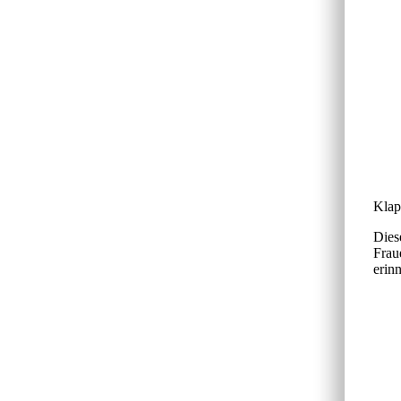
Klap
Dies
Frau
erin