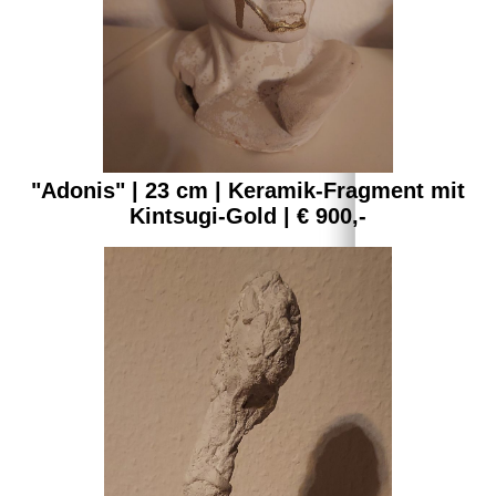
"Adonis" | 23 cm | Keramik-Fragment mit
Kintsugi-Gold | € 900,-